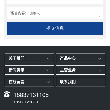
*
留言内容：
提交信息
关于我们
产品中心
新闻资讯
主营业务
在线留言
联系我们
18837131105
18538121080