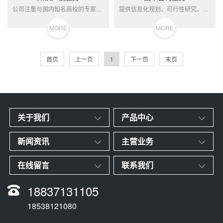
公司注重与国内知名高校的专家学者以及电力科研机构合作，为广大客户提供科技、群众性创新、管理创新项目服务，通过引入尖端、成熟的算法和技术，为广大用户提供先进的科技实用化产品，服务内容贯穿项目的申报、研究、实施、验收各个阶段。...
提供信息化规划、可行性研究、方案设计、项目管理和运维管理等全过程管理和技术服务。为保证服务和管理的高质量、高水准，公司持续地致力于打造一支高层次人才队伍，沉淀一个水平专业、结构完善、内容丰富的知识管理系统，建立一个理念先进、面向实战、激发兴趣的人才培养体系。...
MORE
MORE
首页
上一页
1
下一页
末页
关于我们
产品中心
新闻资讯
主营业务
在线留言
联系我们
18837131105
18538121080